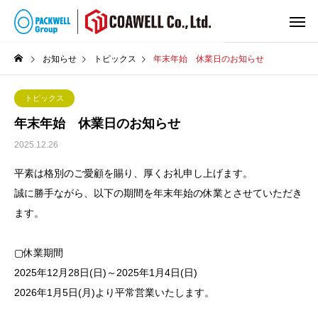
お知らせ
トピックス
年末年始 休業日のお知らせ
トピックス
年末年始 休業日のお知らせ
2025.12.26
平素は格別のご愛顧を賜り、厚くお礼申し上げます。
誠に勝手ながら、以下の期間を年末年始の休業とさせていただき
ます。
▢休業期間
2025
年
12
月
28
日
(
日
)
～
2025
年
1
月
4
日
(
日
)
2026
年
1
月
5
日
(
月
)
より平常営業いたします。